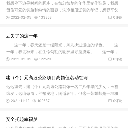
我想停下追寻时间的脚步，在如幻如梦的年华里稍作驻足，我想
留住可爱的笑脸和纯情的面容，洗净相册泛黄的印记，想熨平父
母额上的
2022-02-05
133853
0评论
丢失了的这一年
这一年，春天还是一缕阳光，风儿拂过漫山的绿色。 这
一年，春去秋来，在生命勾勒的轮廓里寻觅摸索。 这一年，
花谢花开
2022-02-05
122529
0评论
建（个）元高速公路项目高颜值名动红河
远远望去，建（个）元高速公路就像一名二八年华的少女，玉簪
绾发，远山做眉，丝裙曳地，闲适哀牢。但这一荣耀却是一群粗
犷大汉历
2021-11-12
109537
0评论
安全托起幸福梦