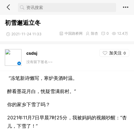
初雪邂逅立冬
中国路桥网
陈杏
0
12.4万
2021-11-24 11:33
加关注
csdsj
0
没有留下签名~~
“冻笔新诗懒写，寒炉美酒时温。
醉看墨花月白，恍疑雪满前村。”
你的家乡下雪了吗？
2021年11月7日早晨7时25分，我被妈妈的视频吵醒：“杏
儿，下雪了！”