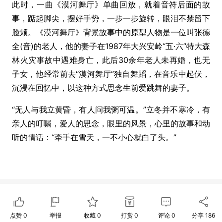
此时，一曲《漠河舞厅》单曲回放，就着音符后面的故
事，踮起脚尖，摆好手势，一步一步旋转，眼泪不禁留下
脸颊。《漠河舞厅》背景故事中的原型人物是一位叫张德
全(音)的老人，他的妻子在1987年大兴安岭“五·六”特大森
林火灾事故中遇难身亡，此后30余年老人未再婚，也无
子女，他经常前去“漠河舞厅”独自舞蹈，在音乐中起伏，
沉浸在回忆中，以这种方式思念生前爱跳舞的妻子。
“无人与我立黄昏，有人问我粥可温。”立冬并不寒冷，有
亲人的叮嘱，爱人的思念，眼里的风景，心里的故事和动
听的情话：“牵手在雪天，一不小心就白了头。”
点赞
0
举报
收藏
0
打赏
0
评论
0
分享
186