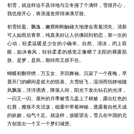
初雪，就这样迫不及待地与立冬撞了个满怀，雪很开心，
我也很开心，将浪漫发挥得淋漓尽致。
初雪轻盈、飘逸，嫩唇刚刚触碰大地便会害羞消失。清新
可人如雨后青草，纯真美好让人仿佛回到初恋，第一次的
心动，轻柔温暖是少女的小确幸。自然、清淡，闭上双
眼，如沐春风，轻轻柔柔的感觉正像晒了太阳的裸露肌
肤。是梦，是风，期待而又抓不住。
蝴蝶初翻帘绣，万玉女、齐回舞袖。沉寂了一个夜晚，早
晨开门的瞬间是偌大的惊喜。大雪纷飞，湿润而恬静地随
风飘落，洋洋洒洒，降落人间，阳光下发出钻石的光泽，
一闪又一闪。屋外的月季被雪儿盖上了棉被，露出红色的
红唇，雅致不失活泼，稳重中带着神秘，透露着自然天成
的妖娆，仙气十足。就这样，放眼望去，雪儿在中国的北
方创造出一个又一个梦幻城堡。