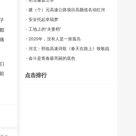
初雪邂逅立冬
建（个）元高速公路项目高颜值名动红河
安全托起幸福梦
子
工地上的“夫妻档”
都
2020年，没有人是一座孤岛
痛
河北：邢临高速诗歌《春天在路上》致敬战
疫交通人
奋斗是青春最亮丽的底色
们
前
点击排行