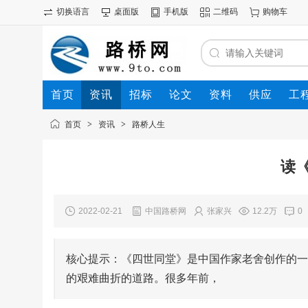
切换语言
桌面版
手机版
二维码
购物车
首页
资讯
招标
论文
资料
供应
工
首页
>
资讯
>
路桥人生
读
2022-02-21
中国路桥网
张家兴
12.2万
0
核心提示：《四世同堂》是中国作家老舍创作的一
的艰难曲折的道路。很多年前，