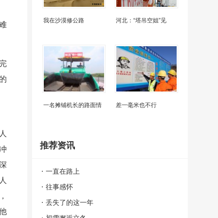
我在沙漠修公路
河北：“塔吊空姐”见
难
完
的
一名摊铺机长的路面情
差一毫米也不行
人
推荐资讯
冲
深
一直在路上
人
往事感怀
，
丢失了的这一年
他