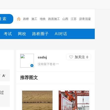
路桥
施工
地铁
路面施工
山西
江苏
沥青混凝
土
工程
湖北
机械
考试
网校
路桥圈子
AI对话
加关注
csdsj
0
没有留下签名~~
推荐图文
过