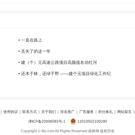
• 一直在路上
• 丢失了的这一年
• 建（个）元高速公路项目高颜值名动红河
• 还木于林，还绿于野 ——建个元项目绿化工作纪
|
使用协议
|
联系方式
|
关于我们
|
排名推广
|
广告服务
|
积分换礼
|
网站留言
津ICP备20006083号-1
12010502100290
Copyright © 9to.com All Rights Reserved 路桥网 版权所有