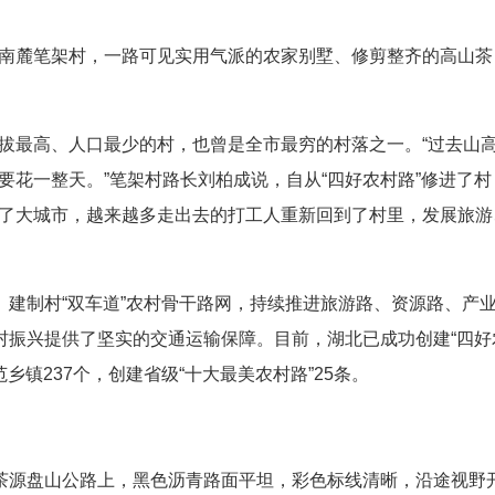
南麓笔架村，一路可见实用气派的农家别墅、修剪整齐的高山茶
拔最高、人口最少的村，也曾是全市最穷的村落之一。“过去山
花一整天。”笔架村路长刘柏成说，自从“四好农村路”修进了村
了大城市，越来越多走出去的打工人重新回到了村里，发展旅游
、建制村“双车道”农村骨干路网，持续推进旅游路、资源路、产
村振兴提供了坚实的交通运输保障。目前，湖北已成功创建“四好
乡镇237个，创建省级“十大最美农村路”25条。
外茶源盘山公路上，黑色沥青路面平坦，彩色标线清晰，沿途视野