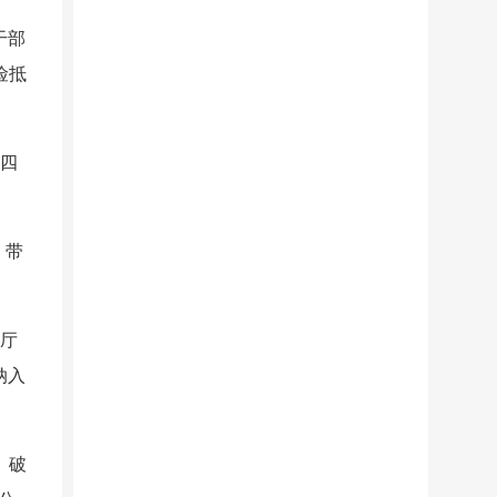
干部
险抵
“四
，带
输厅
纳入
、破