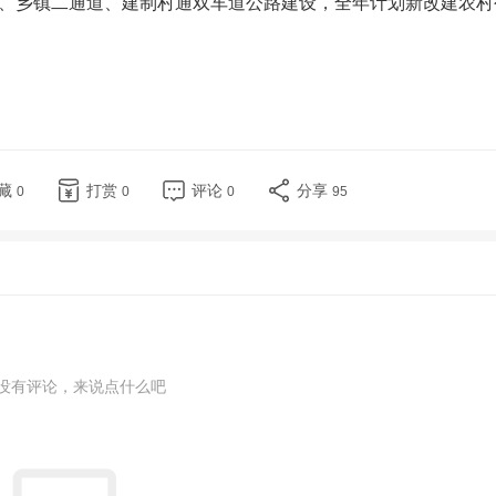
、乡镇二通道、建制村通双车道公路建设，全年计划新改建农村
藏
打赏
评论
分享
0
0
0
95
没有评论，来说点什么吧