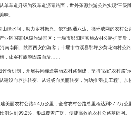
从单车道升级为双车道沥青路面，世外茶源旅游公路实现“三级跳
美味。
徉青山绿水间，助力乡村振兴。依托四通八达、循环成网的农村公
产业链国家4A级旅游景区；十堰市郧阳区实施农村公路扩宽后
自河南南阳、陕西西安的游客；十堰市竹溪县鄂坪乡黄花沟村公
施，让乡村旅游因路而活……
图评价机制，开展共同缔造美丽农村路创建，坚持“四好农村路”
从建设向养护转变、从通畅向美丽转变，为助推“强县工程”、加
建美丽农村公路4.4万公里，全省农村公路总里程达到27.2万公
路比例达到99.2%，形成覆盖广泛、便捷高效的农村公路基础网。