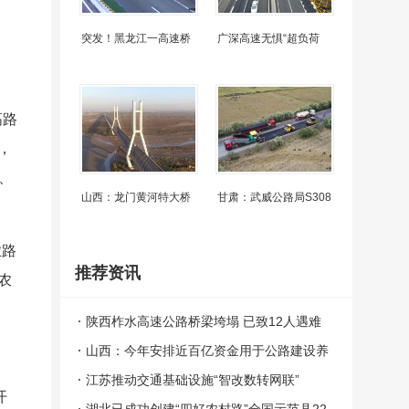
突发！黑龙江一高速桥
广深高速无惧“超负荷
高路
，
、
山西：龙门黄河特大桥
甘肃：武威公路局S308
业路
推荐资讯
农
陕西柞水高速公路桥梁垮塌 已致12人遇难
31人失联
山西：今年安排近百亿资金用于公路建设养
护
江苏推动交通基础设施“智改数转网联”
开