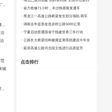
湖北已成功创建“四好农村路”全国示范县22
”，
个
奋力抢修71小时，丰沙铁路恢复通车
黑龙江一高速公路桥梁发生部分塌陷 两车
坠入
湖南去年提质改造农村公路5000公里
路，
宁夏启动普通国省干线建管养三年行动
，沿
公路长大桥梁结构健康监测系统建设今年全
路沿
面推开
延崇高速公路河北段主线进行品质提升
示范
点击排行
快城
里，