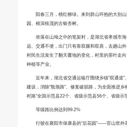
阳春三月，桃红柳绿。来到群山环抱的大别山
园、根深枝茂的古银杏树。
坐落在山坳之中的笔架村，是湖北省孝感市海
远、交通不便，出门只有靠双腿和双肩，去趟山外要
村民生活发生了翻天覆地的变化，村里的茶叶走向
种植等产业。
近年来，湖北省交通运输厅围绕乡镇“双通道”
建设，消除“瓶颈路”、修复破损路，为全面推进乡
村路”全国示范县22个、省级示范县56个、省级示范
等级路比例达到99.2%
行驶在襄阳市保康县的“后花园”——官山世