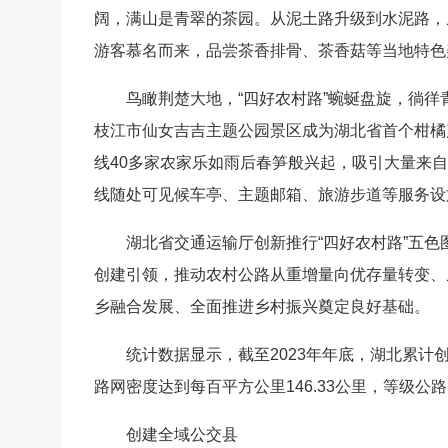
阔，满山是青翠的茶园。从泥土路升级到水泥路，
游客慕名而来，品尝茶香排骨、茶香菇等当地特色
鸟瞰荆楚大地，“四好农村路”蜿蜒盘旋，徜
枝江市仙女吉吉主题公园景区成为湖北省首个柑橘
线40多家农家乐如雨后春笋般兴起，吸引大量来
线随处可见候车亭、主题邮箱、旅游步道等服务设
湖北省交通运输厅创新推行“四好农村路”五色
创建引领，推动农村公路从重增量向优存量转变、
乡融合发展、全面推进乡村振兴奠定良好基础。
统计数据显示，截至2023年年底，湖北累计创
路网密度达到每百平方公里146.33公里，等级公
创建全域公交县