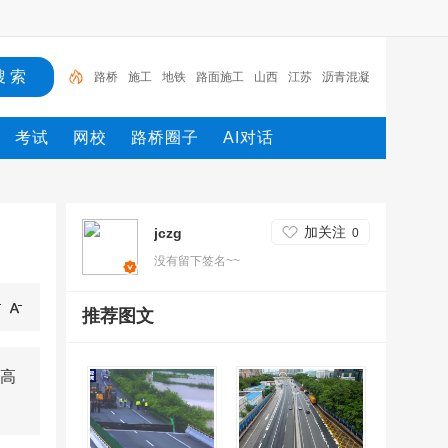
路桥
施工
地铁
路面施工
山西
江苏
沥青混凝
土
工程
湖北
机械
考试
网校
路桥圈子
AI对话
加关注
jczg
0
没有留下签名~~
推荐图文
高