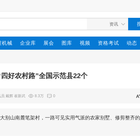
程机械
企业库
展会
图库
视频
资格考试
动态
四好农村路”全国示范县22个
员 戴辉 崔新武
8.3万
0
大别山南麓笔架村，一路可见实用气派的农家别墅、修剪整齐的