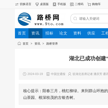
切换语言
桌面版
手机版
二维码
购物车
首页
资讯
招标
论文
资料
供应
工
首页
>
资讯
>
路桥管养
湖北已成功创建“
2024-03-19
中国交通报
驻湖北首席记者 潘庆芳 通讯
核心提示：阳春三月，桃红柳绿。来到群山环抱的
山茶园、根深枝茂的古银杏树。