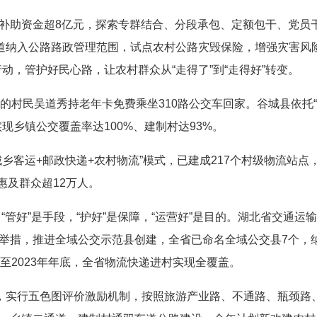
补助资金超8亿元，探索专群结合、分段承包、定额包干、党员
村道纳入公路路政管理范围，试点农村公路灾毁保险，增强灾害风
行动，管护好民心路，让农村群众从“走得了”到“走得好”转变。
的村民吴道秀持老年卡免费乘坐310路公交车回家。谷城县依托
现乡镇公交覆盖率达100%、建制村达93%。
乡客运+邮政快递+农村物流”模式，已建成217个村级物流站点
惠及群众超12万人。
，“管好”是手段，“护好”是保障，“运营好”是目的。湖北省交通运
举措，推进全域公交示范县创建，全省已命名全域公交县7个，
至2023年年底，全省物流快递进村实现全覆盖。
建，实行五色图评价激励机制，按照旅游产业路、不通路、瓶颈路