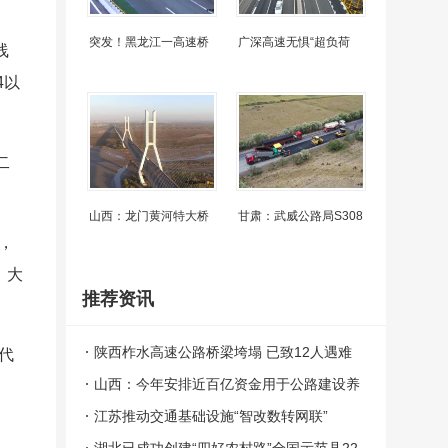
突发！黑龙江一高速桥
广深高速无惧“超负荷
线
4以
二
山西：龙门黄河特大桥
甘肃：武威公路局S308
，
，大
推荐资讯
陕西柞水高速公路桥梁垮塌 已致12人遇难
代
31人失联
山西：今年安排近百亿资金用于公路建设养
护
江苏推动交通基础设施“智改数转网联”