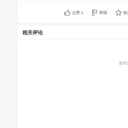
点赞
举报
收
0
相关评论
暂时