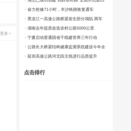
湖北已成功创建“四好农村路”全国示范县22
个
奋力抢修71小时，丰沙铁路恢复通车
黑龙江一高速公路桥梁发生部分塌陷 两车
坠入
湖南去年提质改造农村公路5000公里
更多
>
宁夏启动普通国省干线建管养三年行动
公路长大桥梁结构健康监测系统建设今年全
面推开
延崇高速公路河北段主线进行品质提升
点击排行