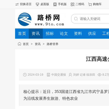
切换语言
桌面版
手机版
二维码
购物车
首页
资讯
招标
论文
资料
供应
工
首页
>
资讯
>
路桥管养
江西高速
2024-03-19
中国交通报
刘婷 记者 练崇田
8.2
核心提示：近日，353国道江西省九江市武宁县
为沿线发展养生旅游、特色农业