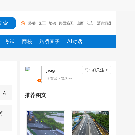
路桥
施工
地铁
路面施工
山西
江苏
沥青混凝
土
工程
湖北
机械
考试
网校
路桥圈子
AI对话
加关注
jczg
0
没有留下签名~~
推荐图文
将