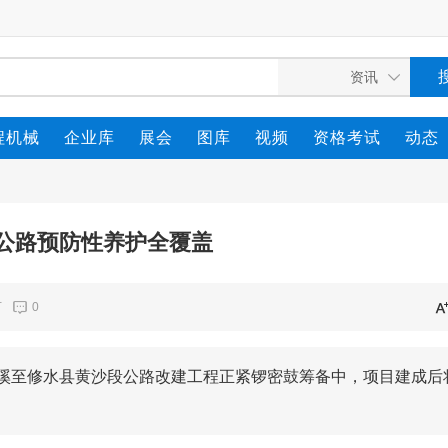
程机械
企业库
展会
图库
视频
资格考试
动态
公路预防性养护全覆盖
万
0
罗溪至修水县黄沙段公路改建工程正紧锣密鼓筹备中，项目建成后