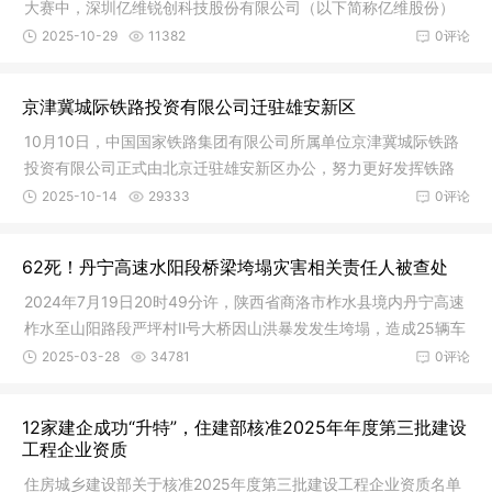
大赛中，深圳亿维锐创科技股份有限公司（以下简称亿维股份）
自主研发
2025-10-29
11382
0评论
京津冀城际铁路投资有限公司迁驻雄安新区
10月10日，中国国家铁路集团有限公司所属单位京津冀城际铁路
投资有限公司正式由北京迁驻雄安新区办公，努力更好发挥铁路
建设投资
2025-10-14
29333
0评论
62死！丹宁高速水阳段桥梁垮塌灾害相关责任人被查处
2024年7月19日20时49分许，陕西省商洛市柞水县境内丹宁高速
柞水至山阳路段严坪村Ⅱ号大桥因山洪暴发发生垮塌，造成25辆车
辆坠河
2025-03-28
34781
0评论
12家建企成功“升特”，住建部核准2025年年度第三批建设
工程企业资质
住房城乡建设部关于核准2025年度第三批建设工程企业资质名单