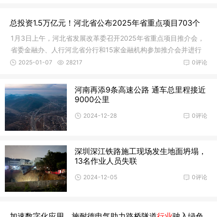
总投资1.5万亿元！河北省公布2025年省重点项目703个
1月3日上午，河北省发展改革委召开2025年省重点项目推介会，
省委金融办、人行河北省分行和15家金融机构参加推介会并进行
座谈。经
2025-01-07
28217
0评论
河南再添9条高速公路 通车总里程接近
9000公里
2024-12-28
0评论
深圳深江铁路施工现场发生地面坍塌，
13名作业人员失联
2024-12-05
0评论
加速数字化应用，施耐德电气助力路桥隧道
行业
驶入绿色