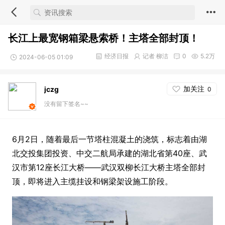
长江上最宽钢箱梁悬索桥！主塔全部封顶！
经济日报
记者 柳洁
0
5.2万
2024-06-05 01:09
加关注
jczg
0
没有留下签名~~
6月2日，随着最后一节塔柱混凝土的浇筑，标志着由湖
北交投集团投资、中交二航局承建的湖北省第40座、武
汉市第12座长江大桥——武汉双柳长江大桥主塔全部封
顶，即将进入主缆挂设和钢梁架设施工阶段。