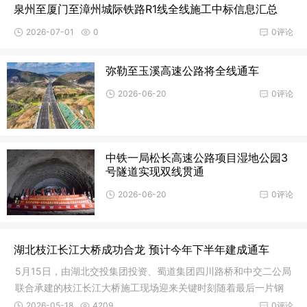
泉州至厦门至漳州城际铁路R1线全线施工中标信息汇总
2026-07-01
0
0评论
弥勒至玉溪高速公路将全线通车
2026-06-20
0评论
中铁一局松长高速公路项目湿地公园3
号隧道实现双线贯通
2026-06-20
0评论
湖北枝江长江大桥成功合龙 预计今年下半年建成通车
5月15日，由湖北交投集团投资、蜀道集团四川路桥和中交二公局
联合承建的枝江长江大桥施工现场迎来关键时刻随着最后一片钢
箱梁精
2026-05-18
4209
0评论