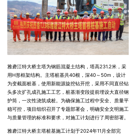
雅砻江特大桥主塔为钢筋混凝土结构，塔高231.2米，采
用H形框架结构。主塔桩基共40根，深40～50m，设计
为变截面桩基，使用新能源旋挖钻开挖，采用不同直径钻
头多次扩孔成孔施工工艺，桩基渐变段提前埋设大直径钢
护筒，一次性浇筑成桩。为确保施工过程中安全、质量平
稳可控，项目组织召开了专题部署会，明确安全文明施工
与质量管理的标准和要求，对施工计划进行了周密部署。
雅砻江特大桥主塔桩基施工计划于2024年11月全部完