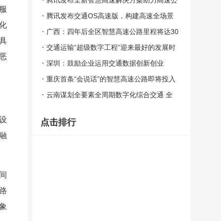
持续交通
腾讯发布全新智慧高速解决方案助力高速公
服
路全生命周期数字化转型
腾讯发布交通OS高速版，构建高速全场景
化
数字底座
广西：四年后全区智慧高速公路里程将达30
具
0公里
交通运输“超级数字工程”迎来最好的发展时
恶
机
深圳：鼓励企业运用交通数据创新创业
重庆首条“会说话”的智慧高速公路即将投入
使用
云南谋划全要素全周期数字化综合交通 全
面感知 泛在互联 通透智慧
设
点击排行
融
间
路
象