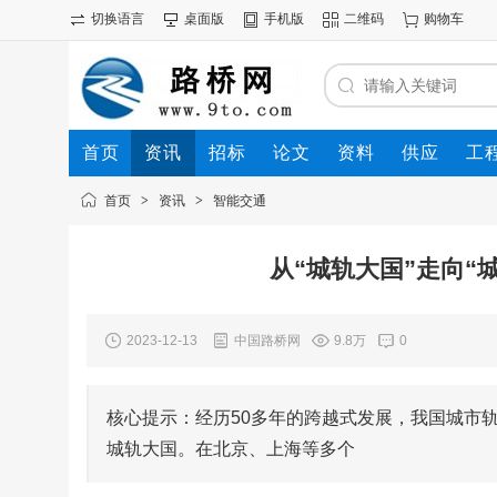
切换语言
桌面版
手机版
二维码
购物车
首页
资讯
招标
论文
资料
供应
工
首页
>
资讯
>
智能交通
从“城轨大国”走向“
2023-12-13
中国路桥网
9.8万
0
核心提示：经历50多年的跨越式发展，我国城市
城轨大国。在北京、上海等多个