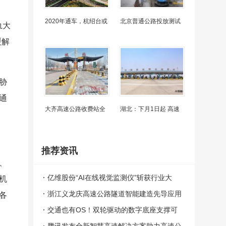
2020年通车，杭绍台或
北京普通公路投放测试
轨大
缓解
胁
通
大齐高速公路收费站全
湖北：下月1日起 高速
推荐资讯
、
亿维股份“AI在线视觉监测仪”斩获行业大
机
奖，引领交通基础设施智能监测新方向
浙江义龙庆高速公路隧道智能建造先导应用
各
试点项目获批
交通也有OS！双轮驱动的数字底座支撑可