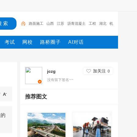
路面施工
山西
江苏
沥青混凝土
工程
湖北
机
械
路桥
施工
地铁
考试
网校
路桥圈子
AI对话
加关注
jczg
0
没有留下签名~~
推荐图文
实的