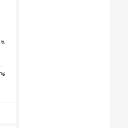
发展
，
“城