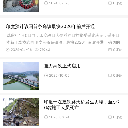
2024-07-25
0评论
印度预计该国首条高铁最快2026年前后开通
财联社4月6日电，印度驻日大使乔治日前接受采访表示，采用日
本新干线模式的印度首条高铁预计最快2026年前后开通，确切的
日程正
2024-04-06
79243
0评论
雅万高铁正式启用
2023-10-03
0评论
印度一在建铁路天桥发生坍塌，至少2
6名施工人员死亡！
2023-08-24
0评论