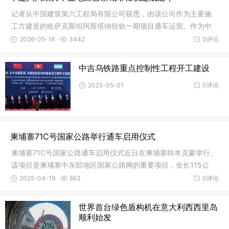
记者从中国建筑第六工程局有限公司获悉，由该公司作为主要施
工方建造的哈萨克斯坦阿斯塔纳轻轨一期项目通车运营。作为中
亚地区首
2026-05-18
3442
0评论
中吉乌铁路重点控制性工程开工建设
2025-05-01
0评论
柬埔寨71C号国家公路举行通车启用仪式
柬埔寨71C号国家公路通车启用仪式近日在柬埔寨特本克蒙举行。
该项目是柬埔寨中东部地区国家公路网的重要项目，全长115公
里。由上
2025-04-19
863
0评论
世界首台绿色盾构机在意大利西西里岛
顺利始发