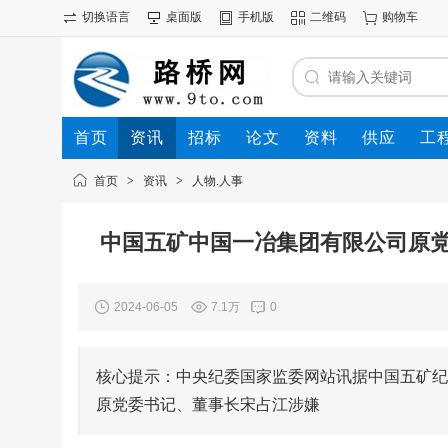
切换语言
桌面版
手机版
二维码
购物车
首页
资讯
招标
论文
资料
供应
工
首页
>
资讯
>
人物.人事
中国五矿中国一冶集团有限公司原
2024-06-05
7.1万
0
核心提示：中央纪委国家监委网站讯据中国五矿纪
原党委书记、董事长宋占江涉嫌