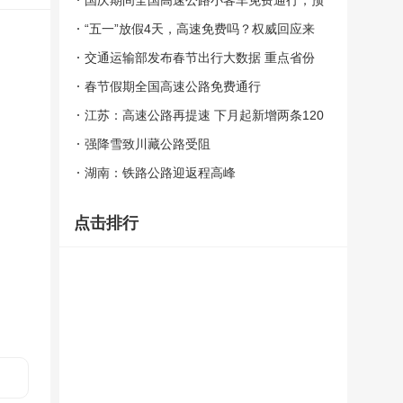
国庆期间全国高速公路小客车免费通行，预
计珠三角地区最堵
“五一”放假4天，高速免费吗？权威回应来
啦！
交通运输部发布春节出行大数据 重点省份
客流集中
春节假期全国高速公路免费通行
江苏：高速公路再提速 下月起新增两条120
公里时速高速
强降雪致川藏公路受阻
湖南：铁路公路迎返程高峰
点击排行