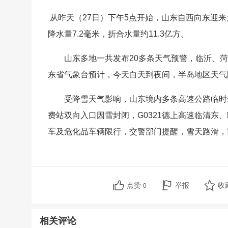
从昨天（27日）下午5点开始，山东自西向东迎
降水量7.2毫米，折合水量约11.3亿方。
山东多地一共发布20多条天气预警，临沂、
东省气象台预计，今天白天到夜间，半岛地区天气
受降雪天气影响，山东境内多条高速公路临时封
费站双向入口因雪封闭，G0321德上高速临清
车及危化品车辆限行，交警部门提醒，雪天路滑，
点赞
举报
收
0
相关评论