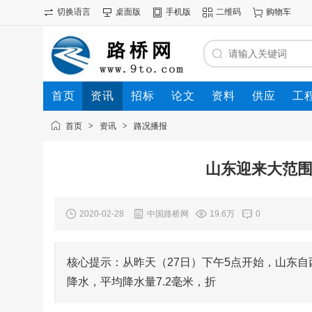
切换语言
桌面版
手机版
二维码
购物车
首页
资讯
招标
论文
资料
供应
工
首页
>
资讯
>
路况播报
山东迎来大范围
2020-02-28
中国路桥网
19.6万
0
核心提示：从昨天（27日）下午5点开始，山东
降水，平均降水量7.2毫米，折