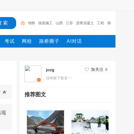
地铁
路面施工
山西
江苏
沥青混凝土
工程
湖
北
机械
路桥
施工
考试
网校
路桥圈子
AI对话
加关注
jczg
0
没有留下签名~~
推荐图文
出现