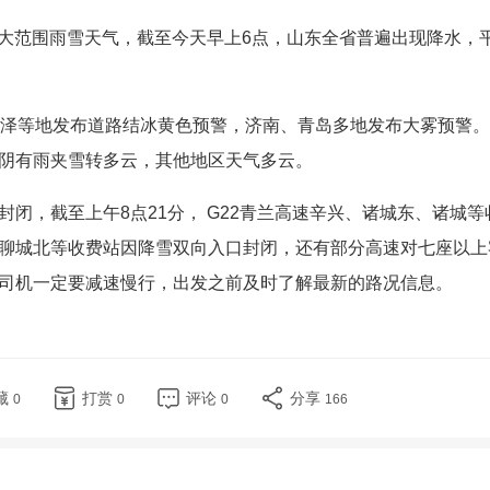
来大范围雨雪天气，截至今天早上6点，山东全省普遍出现降水，
菏泽等地发布道路结冰黄色预警，济南、青岛多地发布大雾预警
阴有雨夹雪转多云，其他地区天气多云。
闭，截至上午8点21分， G22青兰高速辛兴、诸城东、诸城等
东、聊城北等收费站因降雪双向入口封闭，还有部分高速对七座以上
司机一定要减速慢行，出发之前及时了解最新的路况信息。
藏
打赏
评论
分享
0
0
0
166