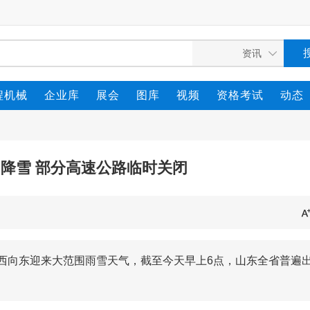
程机械
企业库
展会
图库
视频
资格考试
动态
降雪 部分高速公路临时关闭
自西向东迎来大范围雨雪天气，截至今天早上6点，山东全省普遍