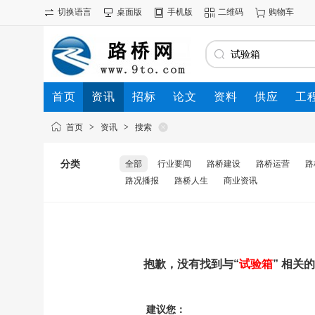
切换语言
桌面版
手机版
二维码
购物车
首页
资讯
招标
论文
资料
供应
工
首页
>
资讯
>
搜索
分类
全部
行业要闻
路桥建设
路桥运营
路
路况播报
路桥人生
商业资讯
抱歉，没有找到与“
试验箱
” 相关
建议您：