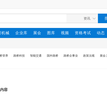
程机械
企业库
展会
图库
视频
资格考试
动态
桥管养
路桥科技
智能交通
国外路桥
路桥企事业
政策法规
展会
的内容