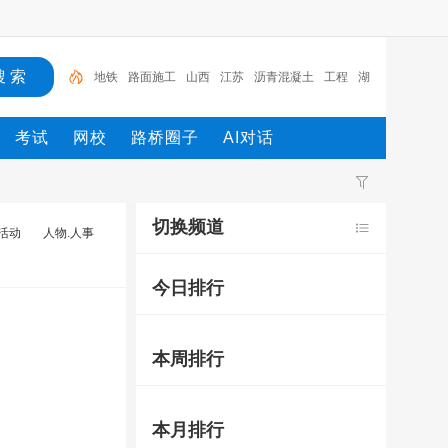
地铁
路面施工
山西
江苏
沥青混凝土
工程
湖
北
机械
路桥
施工
考试
网校
路桥圈子
AI对话
切换频道
.活动
人物.人事
今日排行
本周排行
本月排行