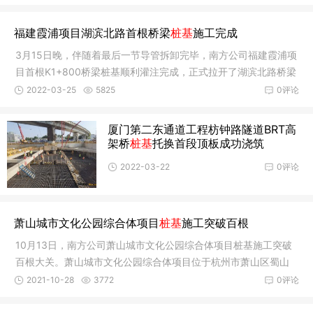
福建霞浦项目湖滨北路首根桥梁
桩基
施工完成
3月15日晚，伴随着最后一节导管拆卸完毕，南方公司福建霞浦项
目首根K1+800桥梁桩基顺利灌注完成，正式拉开了湖滨北路桥梁
桩基工
2022-03-25
5825
0评论
厦门第二东通道工程枋钟路隧道BRT高
架桥
桩基
托换首段顶板成功浇筑
2022-03-22
0评论
萧山城市文化公园综合体项目
桩基
施工突破百根
10月13日，南方公司萧山城市文化公园综合体项目桩基施工突破
百根大关。萧山城市文化公园综合体项目位于杭州市萧山区蜀山
街道市心
2021-10-28
3772
0评论