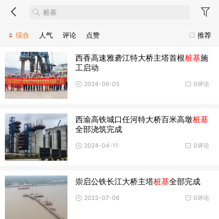
综合
人气
评论
点赞
推荐
西香高速雅砻江特大桥主塔首根
桩基
施
工启动
2024-06-05
0评论
西渝高铁城口任河特大桥百米高墩
桩基
全部浇筑完成
2024-04-11
0评论
崇启公铁长江大桥主塔
桩基
全部完成
2023-07-06
0评论