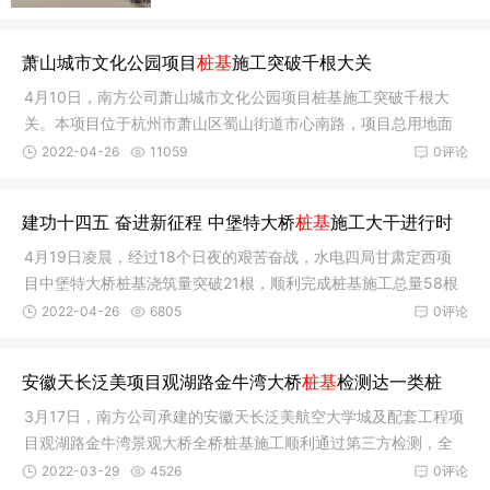
萧山城市文化公园项目
桩基
施工突破千根大关
4月10日，南方公司萧山城市文化公园项目桩基施工突破千根大
关。本项目位于杭州市萧山区蜀山街道市心南路，项目总用地面
积为14096
2022-04-26
11059
0评论
建功十四五 奋进新征程 中堡特大桥
桩基
施工大干进行时
4月19日凌晨，经过18个日夜的艰苦奋战，水电四局甘肃定西项
目中堡特大桥桩基浇筑量突破21根，顺利完成桩基施工总量58根
的36%，提
2022-04-26
6805
0评论
安徽天长泛美项目观湖路金牛湾大桥
桩基
检测达一类桩
3月17日，南方公司承建的安徽天长泛美航空大学城及配套工程项
目观湖路金牛湾景观大桥全桥桩基施工顺利通过第三方检测，全
部为一
2022-03-29
4526
0评论