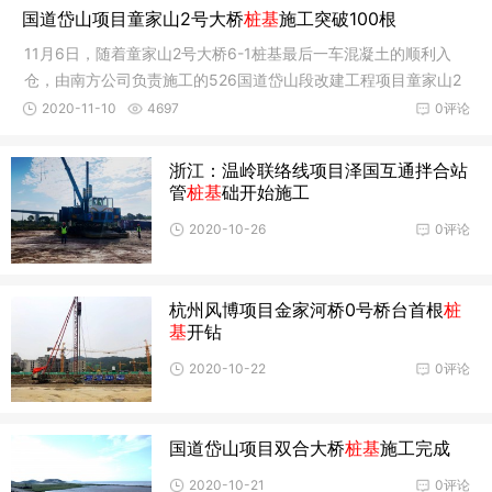
国道岱山项目童家山2号大桥
桩基
施工突破100根
11月6日，随着童家山2号大桥6-1桩基最后一车混凝土的顺利入
仓，由南方公司负责施工的526国道岱山段改建工程项目童家山2
号大桥突破第“100根”大关，项目又如期实现一重要施工节点目
2020-11-10
4697
0评论
标。
浙江：温岭联络线项目泽国互通拌合站
管
桩基
础开始施工
2020-10-26
0评论
杭州风博项目金家河桥0号桥台首根
桩
基
开钻
2020-10-22
0评论
国道岱山项目双合大桥
桩基
施工完成
2020-10-21
0评论