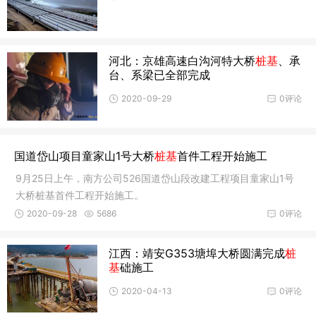
河北：京雄高速白沟河特大桥
桩基
、承
台、系梁已全部完成
2020-09-29
0评论
国道岱山项目童家山1号大桥
桩基
首件工程开始施工
9月25日上午，南方公司526国道岱山段改建工程项目童家山1号
大桥桩基首件工程开始施工。
2020-09-28
5686
0评论
江西：靖安G353塘埠大桥圆满完成
桩
基
础施工
2020-04-13
0评论